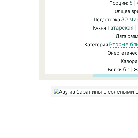
6
Порций:
|
Общее вр
30 ми
Подготовка
Татарская
Кухня
|
Дата раз
Вторые бл
Категория
Энергетичес
Калори
6
Белки
г | 