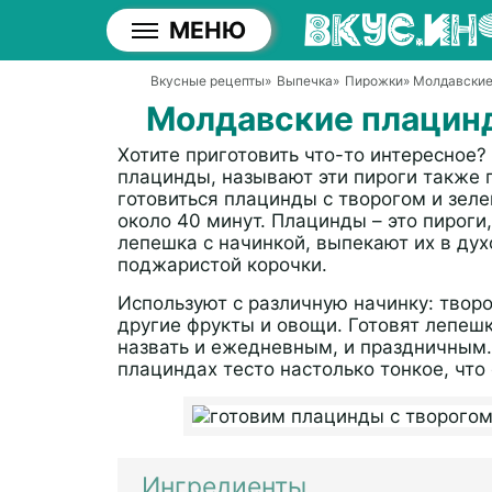
МЕНЮ
Вкусные рецепты
»
Выпечка
»
Пирожки
» Молдавские
Молдавские плацинд
Хотите приготовить что-то интересное
плацинды, называют эти пироги также п
готовиться плацинды с творогом и зеле
около 40 минут. Плацинды – это пироги
лепешка с начинкой, выпекают их в дух
поджаристой корочки.
Используют с различную начинку: творог
другие фрукты и овощи. Готовят лепеш
назвать и ежедневным, и праздничным
плациндах тесто настолько тонкое, что
Ингредиенты