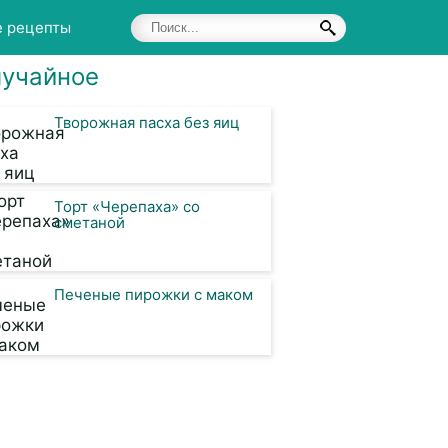
е рецепты
учайное
Творожная пасха без яиц
Торт «Черепаха» со
сметаной
Печеные пирожки с маком