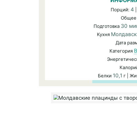
ИНФОРМА
4
Порций:
|
Общее
30 ми
Подготовка
Молдавск
Кухня
Дата ра
В
Категория
Энергетичес
Калори
10,1
Белки
г | Ж