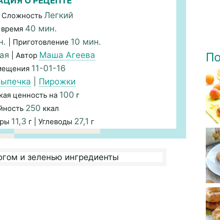
ЦИЯ О РЕЦЕПТЕ
Легкий
 Сложность
40 мин.
 время
н.
10 мин.
| Приготовление
ая
Маша Агеева
По
| Автор
11-01-16
змещения
ыпечка
|
Пирожки
100
кая ценность на
г
250
йность
ккал
11,3
27,1
иры
г | Углеводы
г