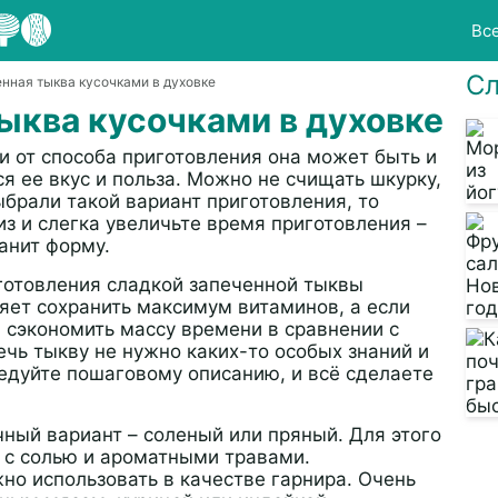
Вс
Сл
енная тыква кусочками в духовке
ыква кусочками в духовке
и от способа приготовления она может быть и
я ее вкус и польза. Можно не счищать шкурку,
брали такой вариант приготовления, то
з и слегка увеличьте время приготовления –
ранит форму.
готовления сладкой запеченной тыквы
ляет сохранить максимум витаминов, а если
и сэкономить массу времени в сравнении с
чь тыкву не нужно каких-то особых знаний и
ледуйте пошаговому описанию, и всё сделаете
чный вариант – соленый или пряный. Для этого
т с солью и ароматными травами.
но использовать в качестве гарнира. Очень