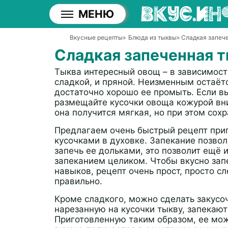
МЕНЮ
Вкусные рецепты
»
Блюда из тыквы
» Сладкая запеч
Сладкая запеченная т
Тыква интересный овощ – в зависимост
сладкой, и пряной. Неизменным остаётс
достаточно хорошо ее промыть. Если вы
размещайте кусочки овоща кожурой вни
она получится мягкая, но при этом сох
Предлагаем очень быстрый рецепт при
кусочками в духовке. Запекание позво
запечь ее дольками, это позволит ещё 
запеканием целиком. Чтобы вкусно запе
навыков, рецепт очень прост, просто с
правильно.
Кроме сладкого, можно сделать закусо
нарезанную на кусочки тыкву, запекаю
Приготовленную таким образом, ее мож