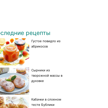
следние рецепты
Густое повидло из
абрикосов
Сырники из
творожной массы в
духовке
Кабачки в слоеном
тесте Бублики