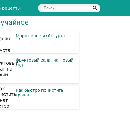
е рецепты
учайное
Мороженое из йогурта
Фруктовый салат на Новый
год
Как быстро почистить
гранат