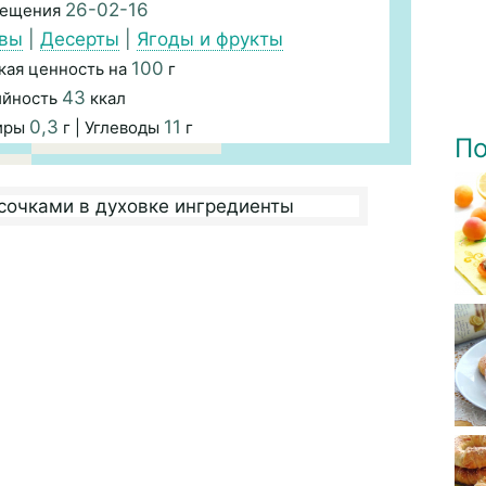
26-02-16
мещения
квы
|
Десерты
|
Ягоды и фрукты
100
кая ценность на
г
43
ийность
ккал
0,3
11
Жиры
г | Углеводы
г
По