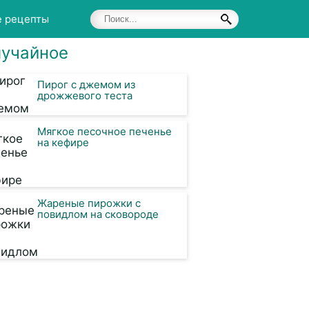
е рецепты
учайное
Пирог с джемом из
дрожжевого теста
Мягкое песочное печенье
на кефире
Жареные пирожки с
повидлом на сковороде