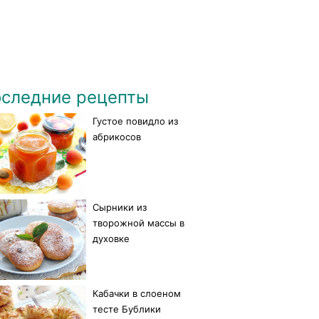
следние рецепты
Густое повидло из
абрикосов
Сырники из
творожной массы в
духовке
Кабачки в слоеном
тесте Бублики