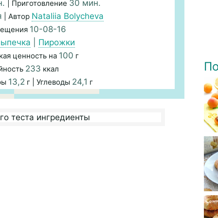
н.
30 мин.
| Приготовление
я
Nataliia Bolycheva
| Автор
10-08-16
мещения
ыпечка
|
Пирожки
100
кая ценность на
г
По
233
йность
ккал
13,2
24,1
ры
г | Углеводы
г