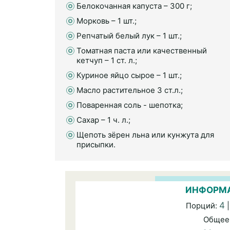
Белокочанная капуста – 300 г;
Морковь – 1 шт.;
Репчатый белый лук – 1 шт.;
Томатная паста или качественный
кетчуп – 1 ст. л.;
Куриное яйцо сырое – 1 шт.;
Масло растительное 3 ст.л.;
Поваренная соль - шепотка;
Сахар – 1 ч. л.;
Щепоть зёрен льна или кунжута для
присыпки.
ИНФОРМА
4
Порций:
|
Общее