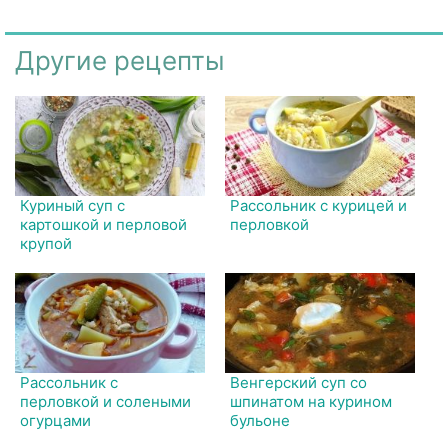
Другие рецепты
Куриный суп с
Рассольник с курицей и
картошкой и перловой
перловкой
крупой
Рассольник с
Венгерский суп со
перловкой и солеными
шпинатом на курином
огурцами
бульоне