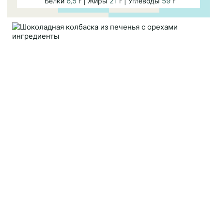
6,5
21
59
Белки
г | Жиры
г | Углеводы
г