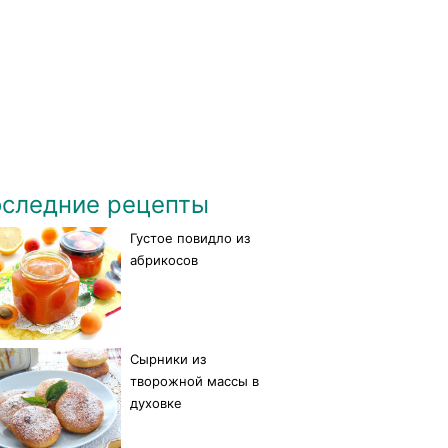
следние рецепты
Густое повидло из
абрикосов
Сырники из
творожной массы в
духовке