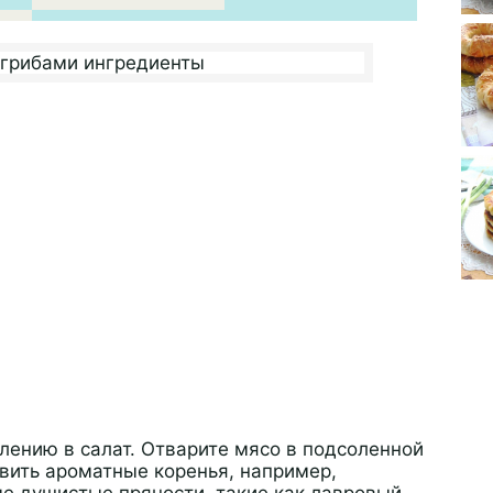
лению в салат. Отварите мясо в подсоленной
авить ароматные коренья, например,
ые душистые пряности, такие как лавровый