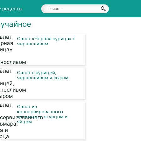
е рецепты
учайное
Салат «Черная курица» с
черносливом
Салат с курицей,
черносливом и сыром
Салат из
консервированного
кальмара с огурцом и
яйцом