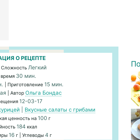
ЦИЯ О РЕЦЕПТЕ
По
Легкий
 Сложность
30 мин.
 время
н.
15 мин.
| Приготовление
кая
Ольга Бондас
| Автор
12-03-17
мещения
курицей
|
Вкусные салаты с грибами
100
кая ценность на
г
184
йность
ккал
16
4
Жиры
г | Углеводы
г