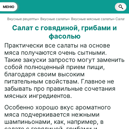
МЕНЮ
Вкусные рецепты
»
Вкусные салаты
»
Вкусные мясные салаты
» Салат 
Салат с говядиной, грибами и
фасолью
Практически все салаты на основе
мяса получаются очень сытными.
Такие закуски запросто могут заменить
собой полноценный прием пищи,
благодаря своим высоким
питательным свойствам. Главное не
забывать про правильные сочетания
мясных ингредиентов.
Особенно хорошо вкус ароматного
мяса подчеркивается нежными
шампиньонами, как, например, в
салате с говядиной, грибами и