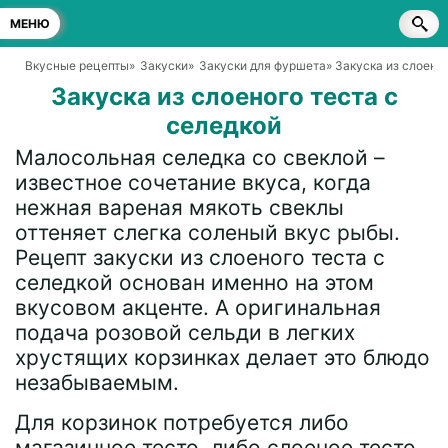
МЕНЮ
Вкусные рецепты
»
Закуски
»
Закуски для фуршета
» Закуска из слоено
Закуска из слоеного теста с
селедкой
Малосольная селедка со свеклой –
известное сочетание вкуса, когда
нежная вареная мякоть свеклы
оттеняет слегка соленый вкус рыбы.
Рецепт закуски из слоеного теста с
селедкой основан именно на этом
вкусовом акценте. А оригинальная
подача розовой сельди в легких
хрустящих корзинках делает это блюдо
незабываемым.
Для корзинок потребуется либо
магазинное тесто, либо слоеное тесто