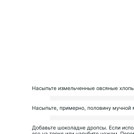
Насыпьте измельченные овсяные хлопь
Насыпьте, примерно, половину мучной
Добавьте шоколадне дропсы. Если испо
его на терке или нарубите ножом. Пер