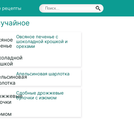
е рецепты
учайное
Овсяное печенье с
шоколадной крошкой и
орехами
Апельсиновая шарлотка
Сдобные дрожжевые
булочки с изюмом