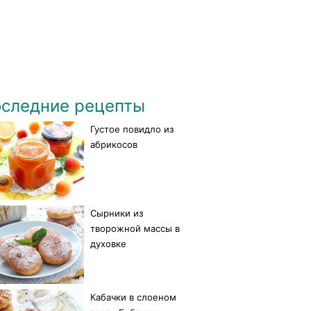
следние рецепты
Густое повидло из
абрикосов
Сырники из
творожной массы в
духовке
Кабачки в слоеном