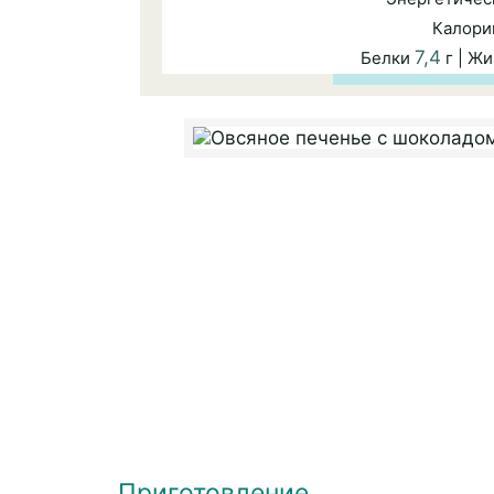
Калори
7,4
Белки
г | Ж
Приготовление