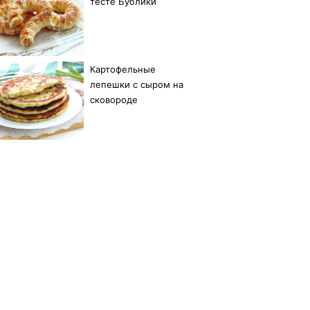
тесте Бублики
Картофельные
лепешки с сыром на
сковороде