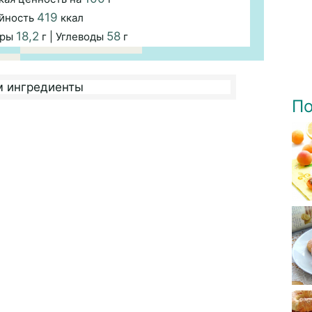
419
йность
ккал
18,2
58
иры
г | Углеводы
г
По