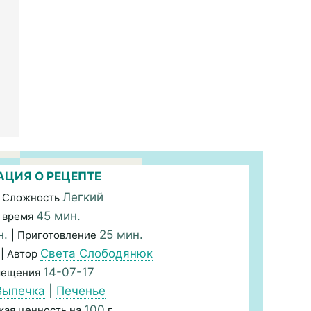
ЦИЯ О РЕЦЕПТЕ
Легкий
 Сложность
45 мин.
 время
н.
25 мин.
| Приготовление
Света Слободянюк
| Автор
14-07-17
мещения
Выпечка
|
Печенье
100
кая ценность на
г