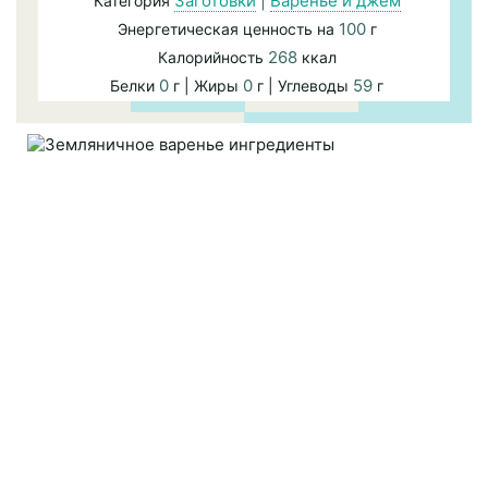
Заготовки
|
Варенье и джем
Категория
100
Энергетическая ценность на
г
268
Калорийность
ккал
0
0
59
Белки
г | Жиры
г | Углеводы
г