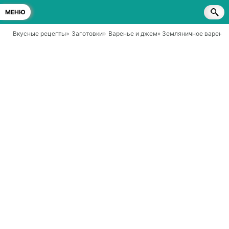
МЕНЮ
Вкусные рецепты
»
Заготовки
»
Варенье и джем
» Земляничное варень