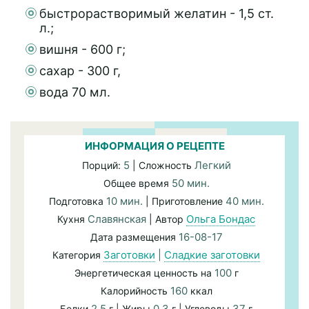
быстрорастворимый желатин - 1,5 ст.
л.;
вишня - 600 г;
сахар - 300 г,
вода 70 мл.
ИНФОРМАЦИЯ О РЕЦЕПТЕ
5
Легкий
Порций:
| Сложность
50 мин.
Общее время
10 мин.
40 мин.
Подготовка
| Приготовление
Славянская
Ольга Бондас
Кухня
| Автор
16-08-17
Дата размещения
Заготовки
|
Сладкие заготовки
Категория
100
Энергетическая ценность на
г
160
Калорийность
ккал
2,5
0,3
37
Белки
г | Жиры
г | Углеводы
г