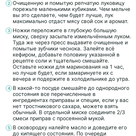
Очищенную и помытую репчатую луковицу
порежьте маленькими кубиками. Чем мельче
вы это сделаете, чем будет лучше, лук
максимально отдаст мясу свой сок и аромат.
Ножки переложите в глубокую большую
миску, сверху засыпьте измельчённым луком.
Туда же через пресс выдавите очищенные и
помытые зубчики чеснока. Залейте всё
кефиром, добавьте половину указанной в
рецепте соли и тщательно смешайте.
Оставьте ножки для маринования на 1 час,
но лучше будет, если замаринуете их с
вечера и подержите в холодильнике до утра.
В какой-то посуде смешайте до однородного
состояния все перечисленные в
ингредиентах приправы и специи, если у вас
нет тростникового сахара, можете взять
обычный. В отдельной миске соедините 2/3
смеси приправ с просеянной мукой.
В сковородку налейте масло и доведите его
до кипящего состояния. По очереди