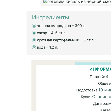
Ингредиенты
черная смородина – 300 г;
сахар – 4-5 ст.л.;
крахмал картофельный – 3 ст.л.;
вода – 1,2 л.
ИНФОРМА
4
Порций:
|
Общее
10 ми
Подготовка
Славянс
Кухня
Дата раз
Кате