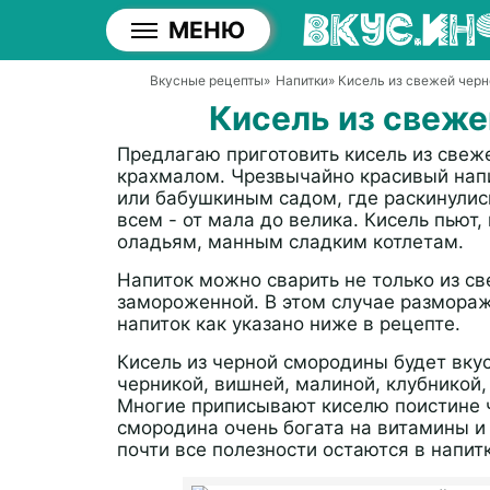
МЕНЮ
Вкусные рецепты
»
Напитки
» Кисель из свежей чер
Кисель из свеж
Предлагаю приготовить кисель из све
крахмалом. Чрезвычайно красивый напи
или бабушкиным садом, где раскинулис
всем - от мала до велика. Кисель пьют
оладьям, манным сладким котлетам.
Напиток можно сварить не только из св
замороженной. В этом случае размораж
напиток как указано ниже в рецепте.
Кисель из черной смородины будет вкус
черникой, вишней, малиной, клубникой
Многие приписывают киселю поистине 
смородина очень богата на витамины и
почти все полезности остаются в напит