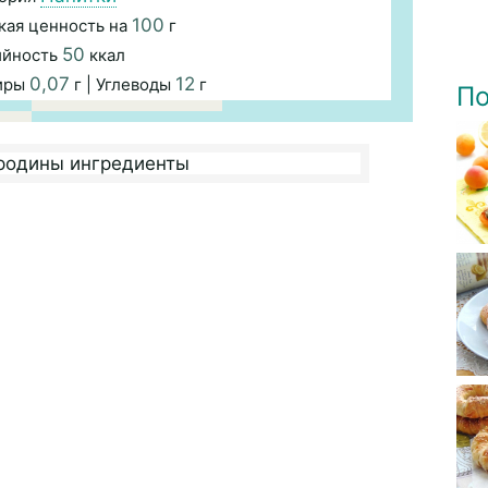
100
кая ценность на
г
50
ийность
ккал
0,07
12
иры
г | Углеводы
г
По