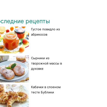
следние рецепты
Густое повидло из
абрикосов
Сырники из
творожной массы в
духовке
Кабачки в слоеном
тесте Бублики