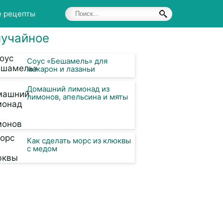
е рецепты
учайное
Соус «Бешамель» для
макарон и лазаньи
Домашний лимонад из
лимонов, апельсина и мяты
Как сделать морс из клюквы
с медом