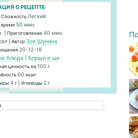
ЦИЯ О РЕЦЕПТЕ
Легкий
 Сложность
50 мин.
 время
н.
40 мин.
| Приготовление
По
кая
Зоя Шунина
| Автор
20-12-18
мещения
ые блюда
|
Борщи и щи
100
кая ценность на
г
60
ийность
ккал
4
2
Жиры
г | Углеводы
г