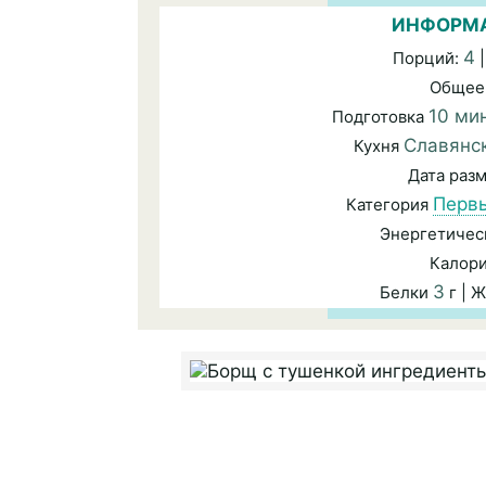
ИНФОРМА
4
Порций:
|
Общее
10 ми
Подготовка
Славянс
Кухня
Дата раз
Перв
Категория
Энергетичес
Калор
3
Белки
г | 