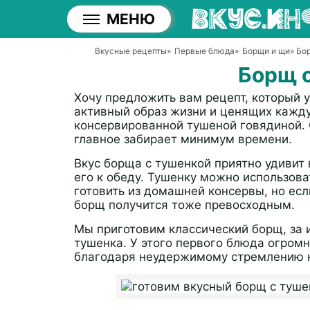
МЕНЮ
Вкусные рецепты
»
Первые блюда
»
Борщи и щи
» Бо
Борщ 
Хочу предложить вам рецепт, который
активный образ жизни и ценящих кажду
консервированной тушеной говядиной. О
главное забирает минимум времени.
Вкус борща с тушенкой приятно удивит
его к обеду. Тушенку можно использов
готовить из домашней консервы, но есл
борщ получится тоже превосходным.
Мы приготовим классический борщ, за 
тушенка. У этого первого блюда огромн
благодаря неудержимому стремлению к