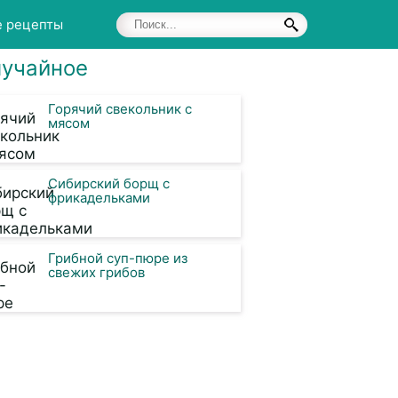
е рецепты
учайное
Горячий свекольник с
мясом
Сибирский борщ с
фрикадельками
Грибной суп-пюре из
свежих грибов