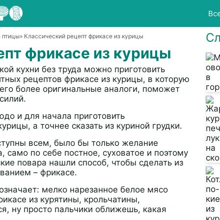
Вс
Сл
 птицы
» Классический рецепт фрикасе из курицы
епт фрикасе из курицы
кой кухни без труда можно приготовить
тных рецептов фрикасе из курицы, в которую
и его более оригинальные аналоги, поможет
силий.
юдо и для начала приготовить
урицы, а точнее сказать из куриной грудки.
тупны всем, было бы только желание
а, само по себе постное, суховатое и поэтому
кие повара нашли способ, чтобы сделать из
ванием – фрикасе.
бозначает: мелко нарезанное белое мясо
рикасе из курятины, крольчатины,
я, ну просто пальчики оближешь, какая