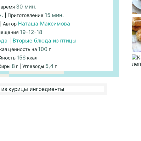
30 мин.
 время
н.
15 мин.
| Приготовление
Наташа Максимова
| Автор
19-12-18
змещения
юда
|
Вторые блюда из птицы
100
кая ценность на
г
156
йность
ккал
8
5,4
 Жиры
г | Углеводы
г