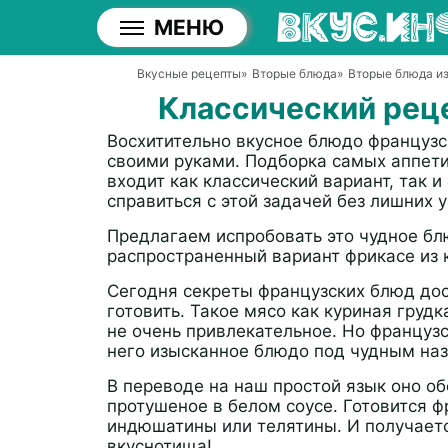
МЕНЮ
Вкусные рецепты
»
Вторые блюда
»
Вторые блюда из
Классический рец
Восхитительно вкусное блюдо французс
своими руками. Подборка самых аппети
входит как классический вариант, так 
справиться с этой задачей без лишних у
Предлагаем испробовать это чудное бл
распространенный вариант фрикасе из к
Сегодня секреты французских блюд дос
готовить. Такое мясо как куриная грудк
не очень привлекательное. Но французс
него изысканное блюдо под чудным наз
В переводе на наш простой язык оно о
протушеное в белом соусе. Готовится ф
индюшатины или телятины. И получаетс
вкуснотища!