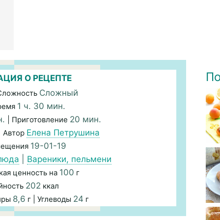
По
ЦИЯ О РЕЦЕПТЕ
Сложный
Сложность
1 ч. 30 мин.
ремя
н.
20 мин.
| Приготовление
Елена Петрушина
| Автор
19-01-19
мещения
люда
|
Вареники, пельмени
100
кая ценность на
г
202
йность
ккал
8,6
24
иры
г | Углеводы
г