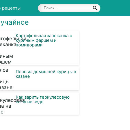
е рецепты
учайное
Картофельная запеканка с
куриным фаршем и
помидорами
Плов из домашней курицы в
казане
Как варить геркулесовую
кашу на воде