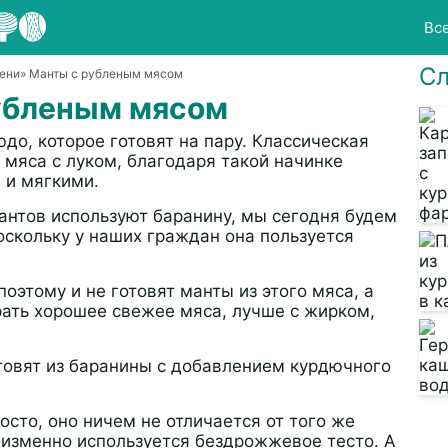
Вс
Сл
ени
» Манты с рубленым мясом
убленым мясом
юдо, которое готовят на пару. Классическая
 мяса с луком, благодаря такой начинке
 и мягкими.
антов используют баранину, мы сегодня будем
оскольку у наших граждан она пользуется
поэтому и не готовят манты из этого мяса, а
ать хорошее свежее мяса, лучше с жирком,
товят из баранины с добавлением курдючного
осто, оно ничем не отличается от того же
еизменно используется бездрожжевое тесто. А