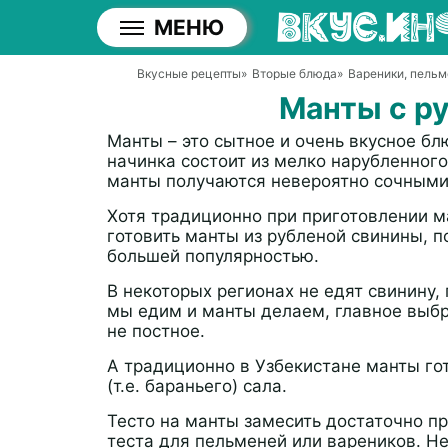
МЕНЮ
Вкусные рецепты
»
Вторые блюда
»
Вареники, пельм
Манты с р
Манты – это сытное и очень вкусное бл
начинка состоит из мелко нарубленного
манты получаются невероятно сочными
Хотя традиционно при приготовлении м
готовить манты из рубленой свинины, п
большей популярностью.
В некоторых регионах не едят свинину, 
мы едим и манты делаем, главное выбр
не постное.
А традиционно в Узбекистане манты го
(т.е. бараньего) сала.
Тесто на манты замесить достаточно пр
теста для пельменей или вареников. Н