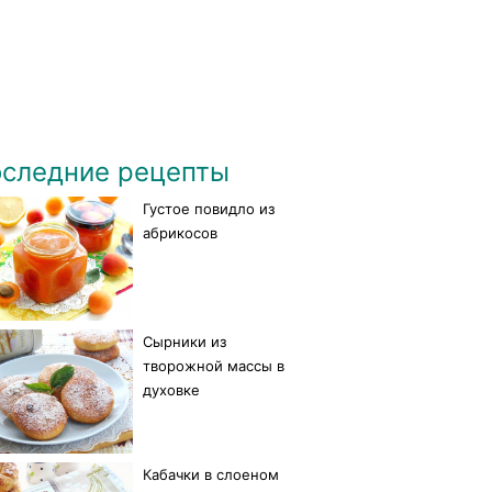
следние рецепты
Густое повидло из
абрикосов
Сырники из
творожной массы в
духовке
Кабачки в слоеном