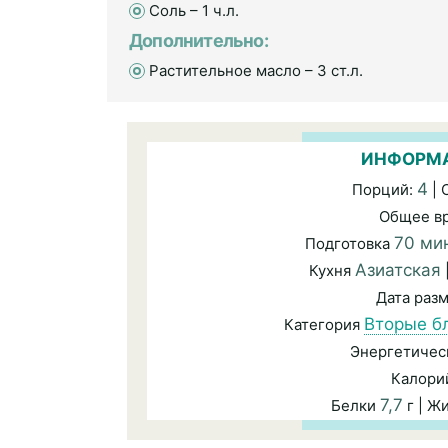
Соль – 1 ч.л.
Дополнительно:
Растительное масло – 3 ст.л.
ИНФОРМА
4
Порций:
| 
Общее в
70 ми
Подготовка
Азиатская
Кухня
Дата раз
Вторые б
Категория
Энергетичес
Калори
7,7
Белки
г | Ж