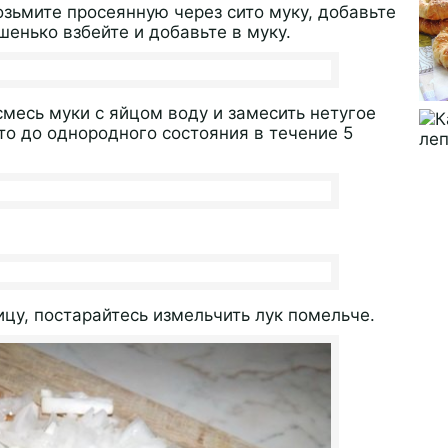
озьмите просеянную через сито муку, добавьте
шенько взбейте и добавьте в муку.
месь муки с яйцом воду и замесить нетугое
то до однородного состояния в течение 5
цу, постарайтесь измельчить лук помельче.