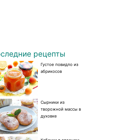
следние рецепты
Густое повидло из
абрикосов
Сырники из
творожной массы в
духовке
Кабачки в слоеном