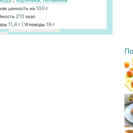
люда
|
Вареники, пельмени
100
кая ценность на
г
210
йность
ккал
11,4
18
иры
г | Углеводы
г
По