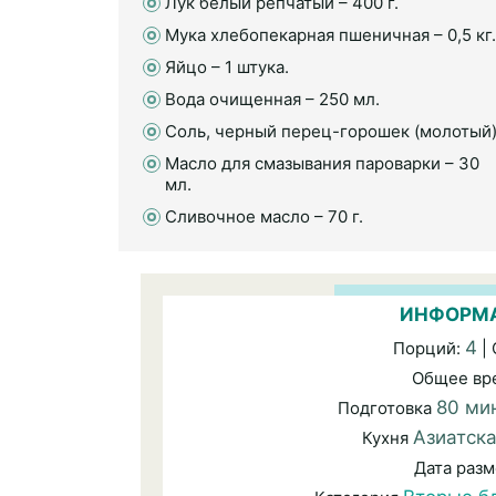
Лук белый репчатый – 400 г.
Мука хлебопекарная пшеничная – 0,5 кг.
Яйцо – 1 штука.
Вода очищенная – 250 мл.
Соль, черный перец-горошек (молотый)
Масло для смазывания пароварки – 30
мл.
Сливочное масло – 70 г.
ИНФОРМА
4
Порций:
|
Общее вр
80 ми
Подготовка
Азиатск
Кухня
Дата раз