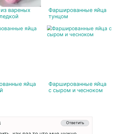
 из вареных
Фаршированные яйца
еледкой
тунцом
ованные яйца
Фаршированные яйца
й
с сыром и чесноком
3
Ответить
ить, как раз то что мне нужно.