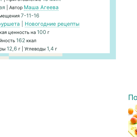
ая
Маша Агеева
| Автор
7-11-16
змещения
фуршета
|
Новогодние рецепты
100
кая ценность на
г
162
йность
ккал
12,6
1,4
иры
г | Углеводы
г
По