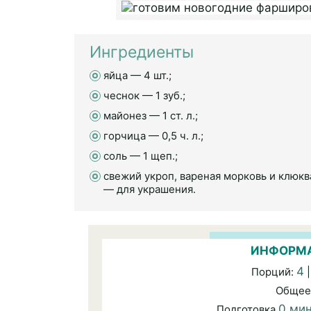
Ингредиенты
яйца — 4 шт.;
чеснок — 1 зуб.;
майонез — 1 ст. л.;
горчица — 0,5 ч. л.;
соль — 1 щеп.;
свежий укроп, вареная морковь и клюкв
— для украшения.
ИНФОРМА
4
Порций:
|
Общее
0 ми
Подготовка