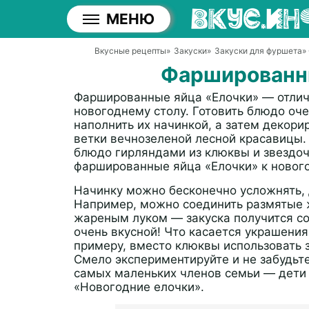
МЕНЮ
Вкусные рецепты
»
Закуски
»
Закуски для фуршета
»
Фаршированн
Фаршированные яйца «Елочки» — отлич
новогоднему столу. Готовить блюдо оче
наполнить их начинкой, а затем декори
ветки вечнозеленой лесной красавицы.
блюдо гирляндами из клюквы и звездоч
фаршированные яйца «Елочки» к нового
Начинку можно бесконечно усложнять, 
Например, можно соединить размятые ж
жареным луком — закуска получится со
очень вкусной! Что касается украшения
примеру, вместо клюквы использовать з
Смело экспериментируйте и не забудьт
самых маленьких членов семьи — дети 
«Новогодние елочки».