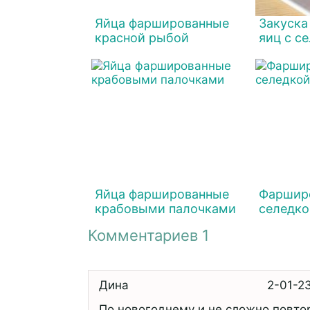
Яйца фаршированные
Закуска
красной рыбой
яиц с с
Яйца фаршированные
Фаршир
крабовыми палочками
селедко
Комментариев 1
Дина
2-01-2
По новогоднему и не сложно повтор