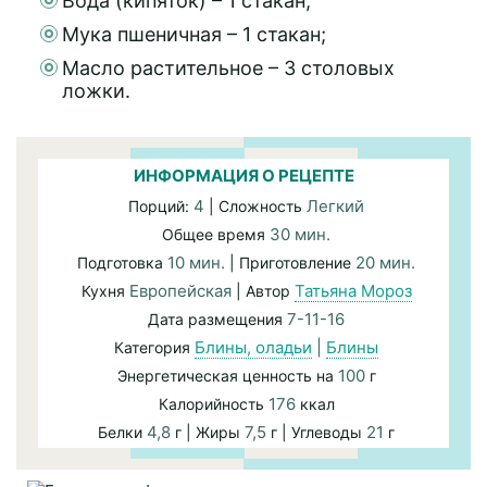
Вода (кипяток) – 1 стакан;
Мука пшеничная – 1 стакан;
Масло растительное – 3 столовых
ложки.
ИНФОРМАЦИЯ О РЕЦЕПТЕ
4
Легкий
Порций:
| Сложность
30 мин.
Общее время
10 мин.
20 мин.
Подготовка
| Приготовление
Европейская
Татьяна Мороз
Кухня
| Автор
7-11-16
Дата размещения
Блины, оладьи
|
Блины
Категория
100
Энергетическая ценность на
г
176
Калорийность
ккал
4,8
7,5
21
Белки
г | Жиры
г | Углеводы
г