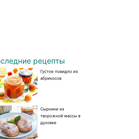
следние рецепты
Густое повидло из
абрикосов
Сырники из
творожной массы в
духовке