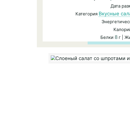
Дата ра
Вкусные сал
Категория
Энергетичес
Калори
8
Белки
г | 