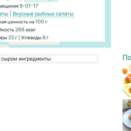
9-01-17
змещения
аты
|
Вкусные рыбные салаты
100
кая ценность на
г
266
йность
ккал
22
8
Жиры
г | Углеводы
г
По