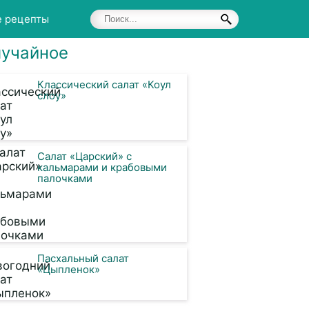
е рецепты
учайное
Классический салат «Коул
слоу»
Салат «Царский» с
кальмарами и крабовыми
палочками
Пасхальный салат
«Цыпленок»