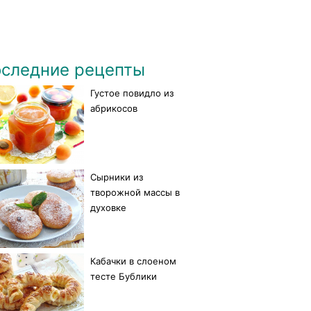
следние рецепты
Густое повидло из
абрикосов
Сырники из
творожной массы в
духовке
Кабачки в слоеном
тесте Бублики