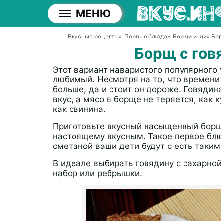
МЕНЮ
Вкусные рецепты
»
Первые блюда
»
Борщи и щи
» Бо
Борщ с гов
Этот вариант наваристого популярного
любимый. Несмотря на то, что времени
больше, да и стоит он дороже. Говяди
вкус, а мясо в борще не теряется, как 
как свинина.
Приготовьте вкусный насыщенный борщ 
настоящему вкусным. Такое первое блю
сметаной ваши дети будут с есть таким
В идеале выбирать говядину с сахарной
набор или ребрышки.