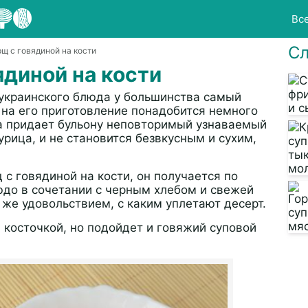
Вс
Сл
рщ с говядиной на кости
ядиной на кости
 украинского блюда у большинства самый
 на его приготовление понадобится немного
на придает бульону неповторимый узнаваемый
курица, и не становится безвкусным и сухим,
с говядиной на кости, он получается по
до в сочетании с черным хлебом и свежей
 же удовольствием, с каким уплетают десерт.
 косточкой, но подойдет и говяжий суповой