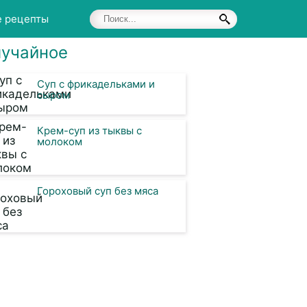
е рецепты
учайное
Суп с фрикадельками и
сыром
Крем-суп из тыквы с
молоком
Гороховый суп без мяса