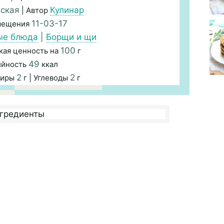
ская
Кулинар
| Автор
11-03-17
мещения
ые блюда
|
Борщи и щи
100
кая ценность на
г
49
ийность
ккал
2
2
Жиры
г | Углеводы
г