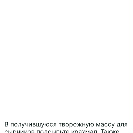
В получившуюся творожную массу для
сырников подсыпьте крахмал. Также