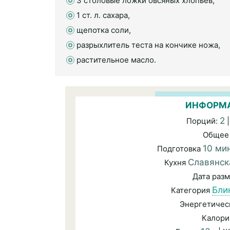
3 столовые ложки овсяных хлопьев,
1 ст. л. сахара,
щепотка соли,
разрыхлитель теста на кончике ножа,
растительное масло.
ИНФОРМА
2
Порций:
|
Общее
10 ми
Подготовка
Славянск
Кухня
Дата раз
Бли
Категория
Энергетичес
Калори