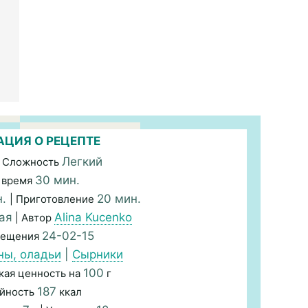
ЦИЯ О РЕЦЕПТЕ
Легкий
 Сложность
30 мин.
 время
н.
20 мин.
| Приготовление
ая
Alina Kucenko
| Автор
24-02-15
мещения
ны, оладьи
|
Сырники
100
кая ценность на
г
187
йность
ккал