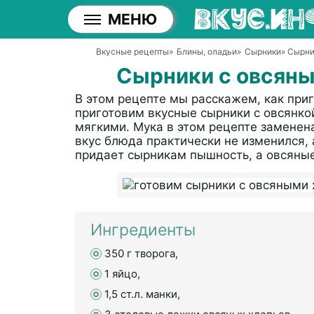
МЕНЮ
Вкусные рецепты
»
Блины, оладьи
»
Сырники
» Сырни
Сырники с овсяны
В этом рецепте мы расскажем, как при
приготовим вкусные сырники с овсянко
мягкими. Мука в этом рецепте заменена
вкус блюда практически не изменился, 
придает сырникам пышность, а овсяные 
Ингредиенты
350 г творога,
1 яйцо,
1,5 ст.л. манки,