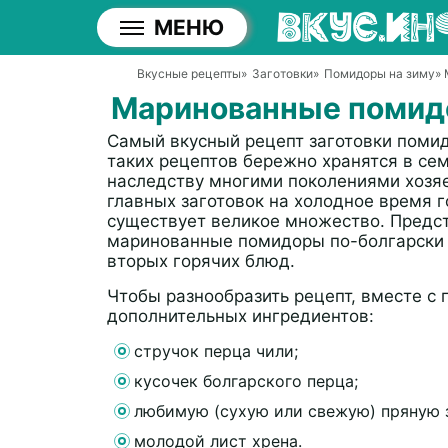
МЕНЮ
Вкусные рецепты
»
Заготовки
»
Помидоры на зиму
»
Маринованные помидо
Самый вкусный рецепт заготовки помид
таких рецептов бережно хранятся в се
наследству многими поколениями хозяе
главных заготовок на холодное время г
существует великое множество. Предст
маринованные помидоры по-болгарски н
вторых горячих блюд.
Чтобы разнообразить рецепт, вместе с
дополнительных ингредиентов:
стручок перца чили;
кусочек болгарского перца;
любимую (сухую или свежую) пряную 
молодой лист хрена.