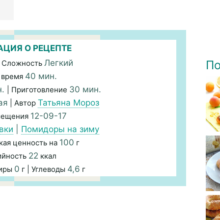
ЦИЯ О РЕЦЕПТЕ
Легкий
По
 Сложность
40 мин.
 время
н.
30 мин.
| Приготовление
ая
Татьяна Мороз
| Автор
12-09-17
мещения
вки
|
Помидоры на зиму
100
кая ценность на
г
22
ийность
ккал
0
4,6
Жиры
г | Углеводы
г