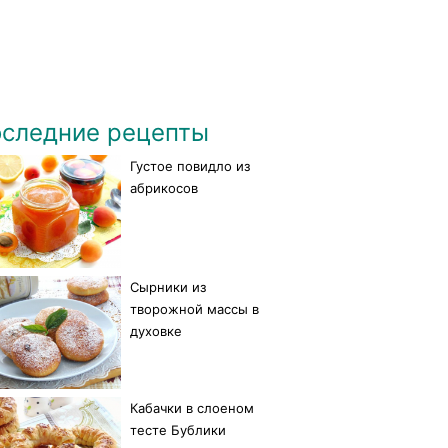
следние рецепты
Густое повидло из
абрикосов
Сырники из
творожной массы в
духовке
Кабачки в слоеном
тесте Бублики