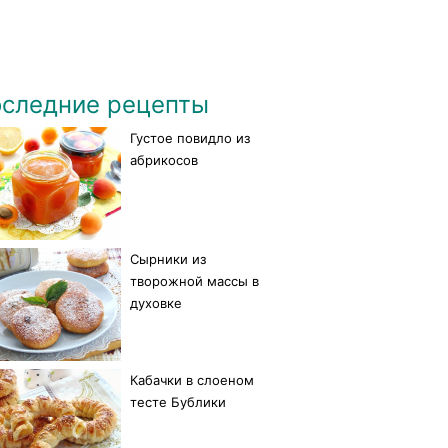
следние рецепты
Густое повидло из
абрикосов
Сырники из
творожной массы в
духовке
Кабачки в слоеном
тесте Бублики