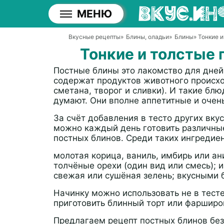
МЕНЮ
Вкусные рецепты
»
Блины, оладьи
»
Блины
» Тонкие 
Тонкие и толстые 
Постные блины это лакомство для дней 
содержат продуктов животного происхо
сметана, творог и сливки). И такие бл
думают. Они вполне аппетитные и очен
За счёт добавления в тесто других вку
можно каждый день готовить различные
постных блинов. Среди таких ингредиен
молотая корица, ваниль, имбирь или ан
толчёные орехи (один вид или смесь);
свежая или сушёная зелень; вкусными 
Начинку можно использовать не в тесте
приготовить блинный торт или фаршир
Предлагаем рецепт постных блинов без