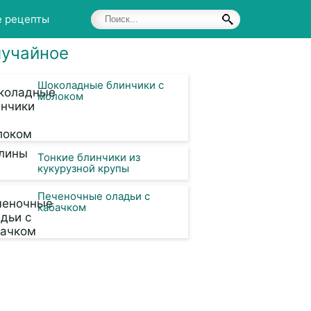
е рецепты
учайное
Шоколадные блинчики с
молоком
Тонкие блинчики из
кукурузной крупы
Печеночные оладьи с
кабачком