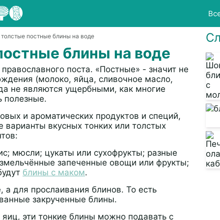
Вс
Сл
и толстые постные блины на воде
постные блины на воде
православного поста. «Постные» - значит не
ждения (молоко, яйца, сливочное масло,
юда не являются ущербными, как многие
ь полезные.
совых и ароматических продуктов и специй,
 варианты вкусных тонких или толстых
тов:
ис; мюсли; цукаты или сухофрукты; разные
 измельчённые запеченные овощи или фрукты;
будут
блины с маком
.
, а для прослаивания блинов. То есть
ованные закрученные блины.
 яиц, эти тонкие блины можно подавать с