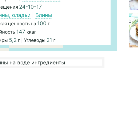
24-10-17
мещения
ины, оладьи
|
Блины
100
кая ценность на
г
147
йность
ккал
5,2
21
Жиры
г | Углеводы
г