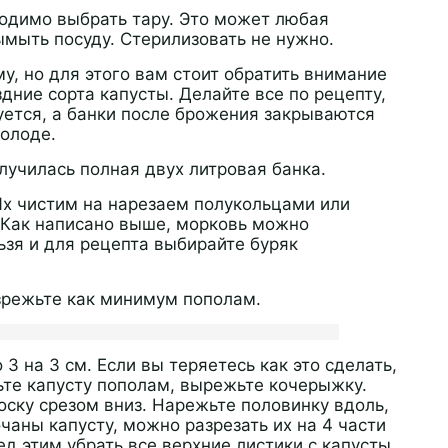
одимо выбрать тару. Это может любая
ымыть посуду. Стерилизовать не нужно.
му, но для этого вам стоит обратить внимание
здние сорта капусты. Делайте все по рецепту,
уется, а банки после брожения закрываются
олоде.
олучилась полная двух литровая банка.
Их чистим на нарезаем полукольцами или
 Как написано выше, морковь можно
льзя и для рецепта выбирайте буряк
зрежьте как минимум пополам.
3 на 3 см. Если вы теряетесь как это сделать,
ьте капусту пополам, вырежьте кочерыжку.
оску срезом вниз. Нарежьте половинку вдоль,
очаны капусту, можно разрезать их на 4 части
ед этим убрать все верхние листики с капусты.