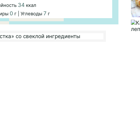
34
ийность
ккал
0
7
Жиры
г | Углеводы
г