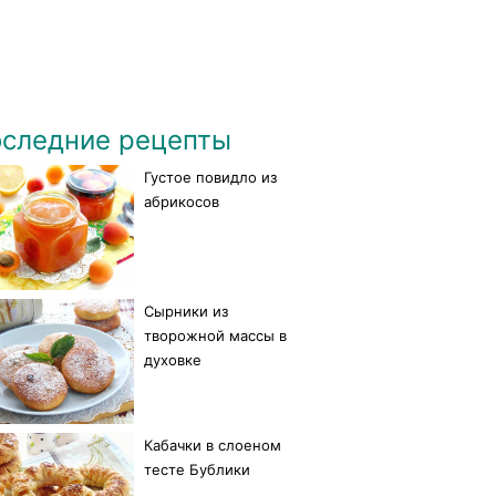
следние рецепты
Густое повидло из
абрикосов
Сырники из
творожной массы в
духовке
Кабачки в слоеном
тесте Бублики