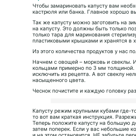
Чтобы замариновать капусту вам необх
кастрюля или банка. Главное хорошо в
Так же капусту можно заготовить на зи
на капусту. Это должны быть только по
только тара для маринования стерилиз
пластиковыми крышками и хранятся в х
Из этого количества продуктов у нас п
Начнем с овощей – морковь и свеклы. 
кольцами примерно по 3 мм толщиной.
исключить из рецепта. А вот свеклу не
насыщенного цвета.
Чеснок почистите и каждую головку ра
Капусту режим крупными кубами где-то 
то вот вам краткая инструкция. Разреж
Теперь положите капусту на большую д
затем поперек. Если у вас небольшие к
и на этом остановится. НЕ забудьте пер