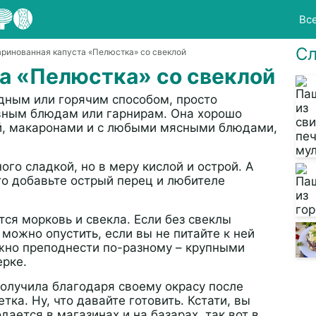
Вс
Сл
аринованная капуста «Пелюстка» со свеклой
а «Пелюстка» со свеклой
дным или горячим способом, просто
овным блюдам или гарнирам. Она хорошо
ой, макаронами и с любыми мясными блюдами,
ого сладкой, но в меру кислой и острой. А
то добавьте острый перец и любителе
тся морковь и свекла. Если без свеклы
ь можно опустить, если вы не питайте к ней
ожно преподнести по-разному – крупными
ерке.
получила благодаря своему окрасу после
ка. Ну, что давайте готовить. Кстати, вы
дается в магазинах и на базарах, так вот в