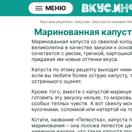
МЕНЮ
Вкусные рецепты
»
Закуски
»
Закуски из овощей
» М
Маринованная капуст
Маринованная капуста со свеклой холо
великолепна в качестве закуски к осн
сочетается с рисом, гречкой, картошк
придавая им новые оттенки вкуса.
Капуста по этому рецепту выходит немн
если вы любите более острую капусту, 
остренького оценят.
Кроме того, вместе с капустой маринуе
готовить эту закуску нельзя, то морков
особых теплых чувств. А вот свеклу м
кусочками, соломкой или натертой на т
Кстати, название «Пелюстка», капуста 
маринования – она похожа лепесток цвет
наверное видели, что такая капуста про