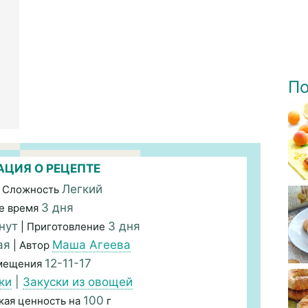
По
ЦИЯ О РЕЦЕПТЕ
Легкий
 Сложность
3 дня
е время
нут
3 дня
| Приготовление
ая
Маша Агеева
| Автор
12-11-17
змещения
ки
|
Закуски из овощей
100
кая ценность на
г