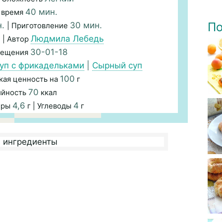
40 мин.
 время
По
н.
30 мин.
| Приготовление
я
Людмила Лебедь
| Автор
30-01-18
мещения
уп с фрикадельками
|
Сырный суп
100
кая ценность на
г
70
ийность
ккал
4,6
4
иры
г | Углеводы
г