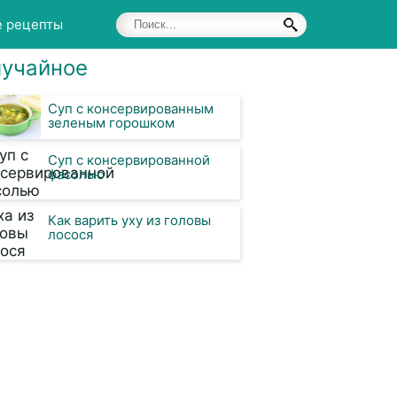
е рецепты
учайное
Суп с консервированным
зеленым горошком
Суп с консервированной
фасолью
Как варить уху из головы
лосося