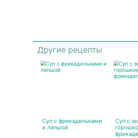
Другие рецепты
Суп с фрикадельками
Суп с з
и лапшой
горошко
фрикад