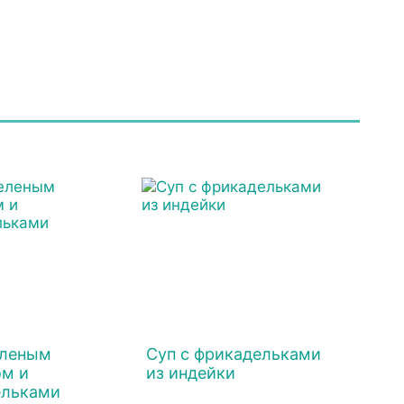
еленым
Суп с фрикадельками
м и
из индейки
ельками