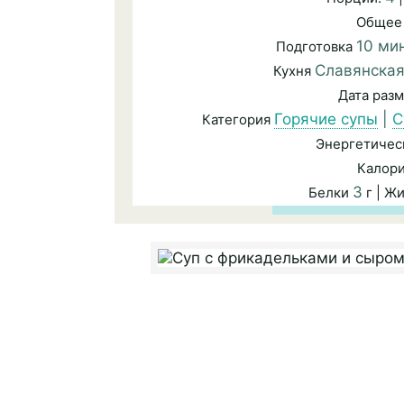
Общее
10 ми
Подготовка
Славянска
Кухня
Дата раз
Горячие супы
|
С
Категория
Энергетичес
Калор
3
Белки
г | Ж