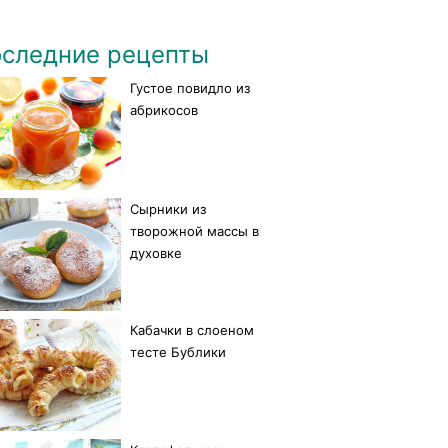
следние рецепты
Густое повидло из
абрикосов
Сырники из
творожной массы в
духовке
Кабачки в слоеном
тесте Бублики