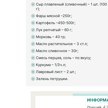
Сыр плавленый (сливочный) – 1 шт. (100
г);
Фарш мясной –250г;
Картофель –450-500г;
Лук репчатый – 60 г;
Морковь – 40 гр;
Масло растительное – 3 ст.л;
Масло сливочное – 30г;
Смесь перцев, соль – по вкусу;
Куркума – 1/3ч.л;
Лавровый лист – 2 шт.;
Зелень петрушки.
ИНФОРМА
4
Порций:
|