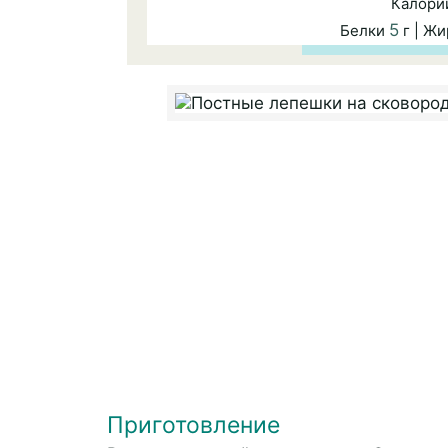
Калори
5
Белки
г | Ж
Приготовление