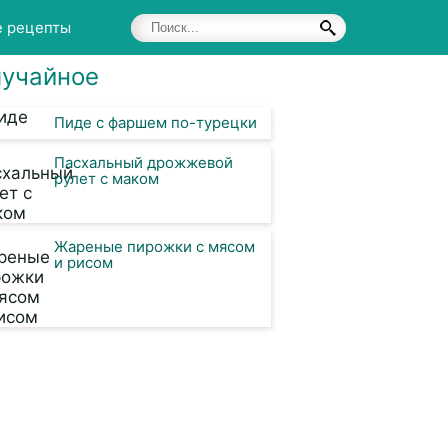
е рецепты
учайное
Пиде с фаршем по-турецки
Пасхальный дрожжевой
рулет с маком
Жареные пирожки с мясом
и рисом