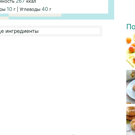
267
йность
ккал
10
40
иры
г | Углеводы
г
По