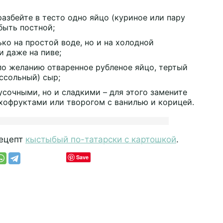
азбейте в тесто одно яйцо (куриное или пару
быть постной;
ко на простой воде, но и на холодной
и даже на пиве;
 по желанию отваренное рубленое яйцо, тертый
ссольный) сыр;
усочными, но и сладкими – для этого замените
ухофруктами или творогом с ванилью и корицей.
рецепт
кыстыбый по-татарски с картошкой
.
Save