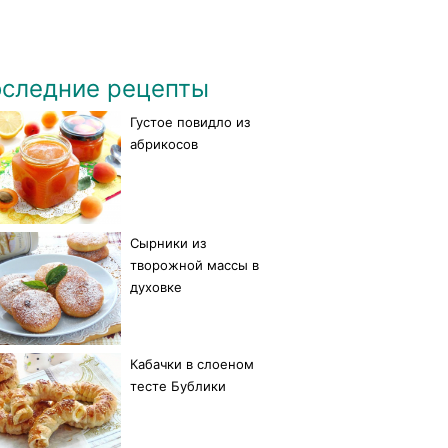
следние рецепты
Густое повидло из
абрикосов
Сырники из
творожной массы в
духовке
Кабачки в слоеном
тесте Бублики