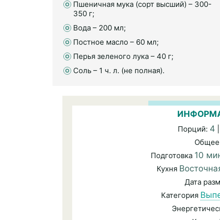
Пшеничная мука (сорт высший) – 300-
350 г;
Вода – 200 мл;
Постное масло – 60 мл;
Перья зеленого лука – 40 г;
Соль – 1 ч. л. (не полная).
ИНФОРМА
4
Порций:
|
Общее
10 ми
Подготовка
Восточна
Кухня
Дата раз
Вып
Категория
Энергетичес