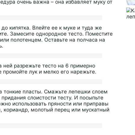
цедура очень важна – она избавляет муку от
 до кипятка. Влейте ее к муке и туда же
лите. Замесите однородное тесто. Поместите
 или полотенцем. Оставьте на полчаса на
ь.
а ней разрежьте тесто на 6 примерно
 промойте лук и мелко его нарежьте.
 в тонкие пласты. Смажьте лепешки слоем
я придания слоистости тесту. И посыпьте
ожно использовать пряности или приправы
н, кориандр, молотый перец или мускатный