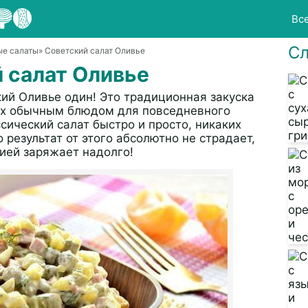
Вс
Сл
ые салаты
» Советский салат Оливье
 салат Оливье
кий Оливье один! Это традиционная закуска
гих обычным блюдом для повседневного
ссический салат быстро и просто, никаких
о результат от этого абсолютно не страдает,
гией заряжает надолго!