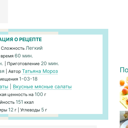
ЦИЯ О РЕЦЕПТЕ
Легкий
 Сложность
60 мин.
 время
н.
20 мин.
| Приготовление
По
ая
Татьяна Мороз
| Автор
1-03-18
змещения
аты
|
Вкусные мясные салаты
100
кая ценность на
г
151
йность
ккал
12
5
Жиры
г | Углеводы
г