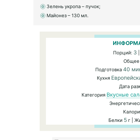
Зелень укропа – пучок;
Майонез – 130 мл.
ИНФОРМА
3
Порций:
|
Общее
40 ми
Подготовка
Европейск
Кухня
Дата ра
Вкусные сал
Категория
Энергетичес
Калори
5
Белки
г | 