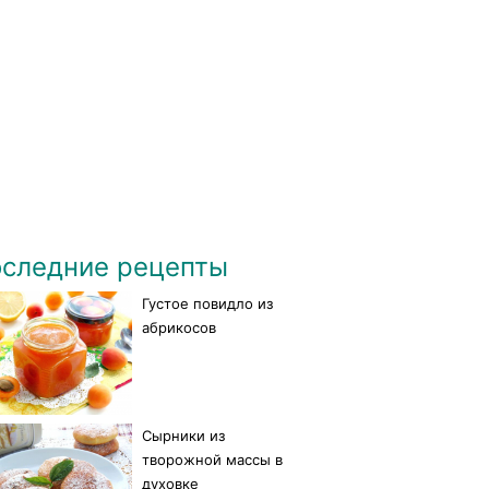
следние рецепты
Густое повидло из
абрикосов
Сырники из
творожной массы в
духовке