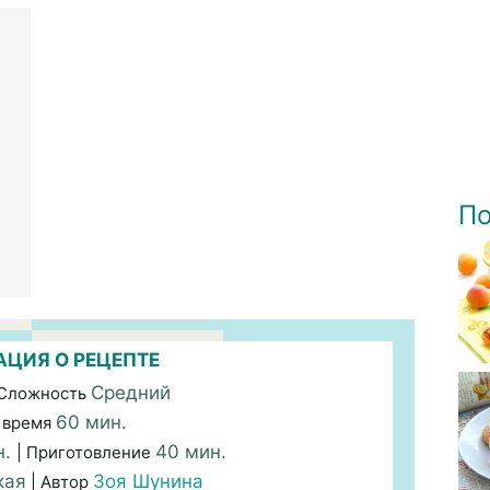
По
ЦИЯ О РЕЦЕПТЕ
Средний
 Сложность
60 мин.
 время
н.
40 мин.
| Приготовление
кая
Зоя Шунина
| Автор