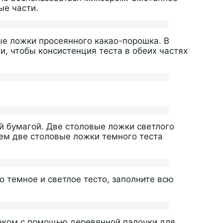
ые части.
ые ложки просеянного какао-порошка. В
и, чтобы консистенция теста в обеих частях
й бумагой. Две столовые ложки светлого
ем две столовые ложки темного теста
 темное и светлое тесто, заполните всю
унком с помощью деревянной палочки для