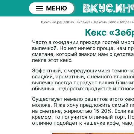
МЕНЮ
Вкусные рецепты
»
Выпечка
»
Кексы
» Кекс «Зебра» 
Кекс «Зеб
Часто в ожидании прихода гостей мног
выпечкой. Но нет ничего проще, чем пр
сметане, который знаком нам с детства
пекла этот кекс.
Эффектный, с чередующимися темно-к
сладкий, ароматный, с немного влажной
выпечка всегда порадует ваших близких
обычных, недорогих продуктов и относ
Существует немало рецептов этого кекс
молоке. Я же хочу предложить самый п
на сметане, жирностью 15-20%. Если ке
кремом, то получится отличный торт. Н
отлично подойдет к чашечке кофе, чаю,