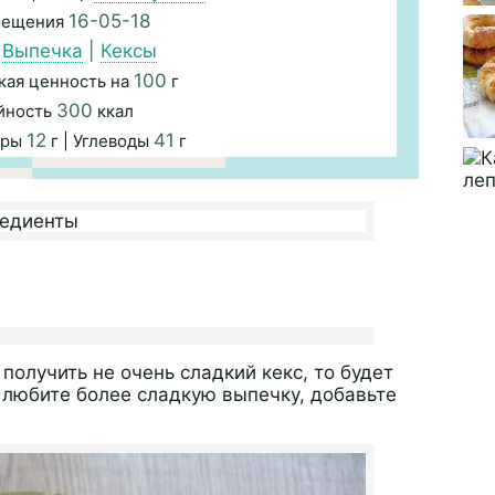
16-05-18
мещения
Выпечка
|
Кексы
я
100
кая ценность на
г
300
йность
ккал
12
41
иры
г | Углеводы
г
 получить не очень сладкий кекс, то будет
 любите более сладкую выпечку, добавьте