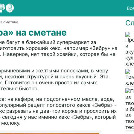
Вс
Сл
на сметане
ра» на сметане
ие бегут в ближайший супермаркет за
иготовить хороший кекс, например «Зебру» на
. Наверное, нет такой хозяйки, которая бы не
оричневыми и желтыми полосками, в меру
, нежной структурой и очень вкусный. Эта
. Готовится он очень просто из самых
ительно быстро.
а: на кефире, на подсолнечном масле, воде,
опулярный рецепт полосатого кекса «Зебра» -
кс разрезать на два-три коржа и прослоить их
о сегодня у нас именно кекс «Зебра», который
 молоку.