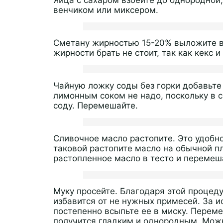
Яйца с сахаром взбейте до однородной
венчиком или миксером.
Сметану жирностью 15-20% выложите в
жирности брать не стоит, так как кекс 
Чайную ложку соды без горки добавьте 
лимонным соком не надо, поскольку в с
соду. Перемешайте.
Сливочное масло растопите. Это удобно
таковой растопите масло на обычной пл
растопленное масло в тесто и перемеш
Муку просейте. Благодаря этой процеду
избавится от не нужных примесей. За 
постепенно всыпьте ее в миску. Перем
получится гладким и однородным. Мож