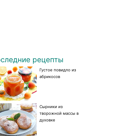
следние рецепты
Густое повидло из
абрикосов
Сырники из
творожной массы в
духовке