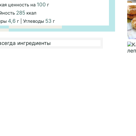
100
кая ценность на
г
285
йность
ккал
4,6
53
иры
г | Углеводы
г