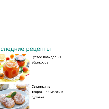
следние рецепты
Густое повидло из
абрикосов
Сырники из
творожной массы в
духовке