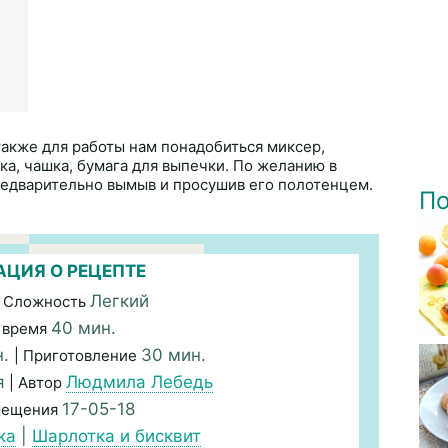
также для работы нам понадобиться миксер,
лка, чашка, бумага для выпечки. По желанию в
редварительно вымыв и просушив его полотенцем.
По
ЦИЯ О РЕЦЕПТЕ
Легкий
 Сложность
40 мин.
 время
н.
30 мин.
| Приготовление
я
Людмила Лебедь
| Автор
17-05-18
мещения
ка
|
Шарлотка и бисквит