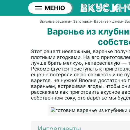
МЕНЮ
Вкусные рецепты
»
Заготовки
»
Варенье и джем
» Ва
Варенье из клубни
собств
Этот рецепт несложный, варенье получ
плотными ягодками. На его приготовле
лучше брать мелкую, непереспелую — т
Рекомендуется приступать к приготовле
еще не потеряли свою свежесть и не пу
варится, не нужно! Вполне достаточно 
вареньем, встряхивая ягоды, чтобы они
расскажем как приготовить вкусное ва
собственном соку, это варенье мы буде
Ингредиенты