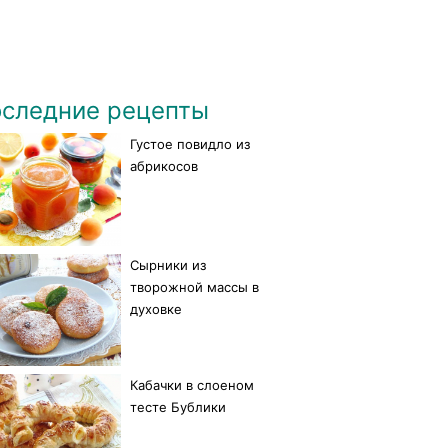
следние рецепты
Густое повидло из
абрикосов
Сырники из
творожной массы в
духовке
Кабачки в слоеном
тесте Бублики