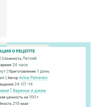
о
ЦИЯ О РЕЦЕПТЕ
Легкий
| Сложность
24 часа
 время
нут
1 день
| Приготовление
ая
Arina Petrenko
| Автор
24-07-14
мещения
овки
|
Варенье и джем
100
кая ценность на
г
219
йность
ккал