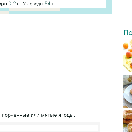
0.2
54
Жиры
г | Углеводы
г
По
ь порченные или мятые ягоды.