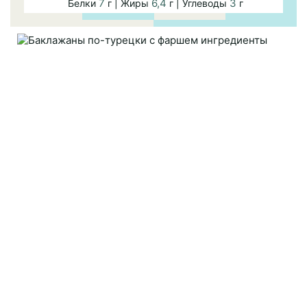
7
6,4
3
Белки
г | Жиры
г | Углеводы
г