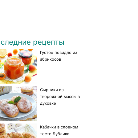
следние рецепты
Густое повидло из
абрикосов
Сырники из
творожной массы в
духовке
Кабачки в слоеном
тесте Бублики