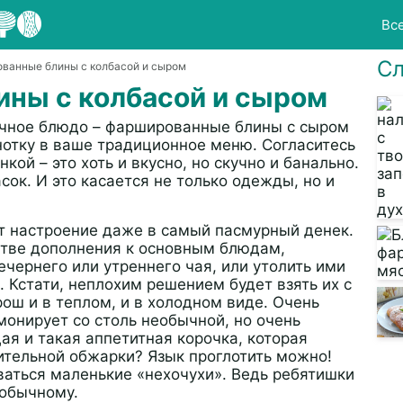
Вс
Сл
ванные блины с колбасой и сыром
ны с колбасой и сыром
ычное блюдо – фаршированные блины с сыром
нотку в ваше традиционное меню. Согласитесь
кой – это хоть и вкусно, но скучно и банально.
сок. И это касается не только одежды, но и
т настроение даже в самый пасмурный денек.
стве дополнения к основным блюдам,
чернего или утреннего чая, или утолить ими
 Кстати, неплохим решением будет взять их с
рош и в теплом, и в холодном виде. Очень
монирует со столь необычной, но очень
щая и такая аппетитная корочка, которая
ительной обжарки? Язык проглотить можно!
аться маленькие «нехочухи». Ведь ребятишки
еобычному.