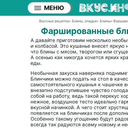
МЕНЮ
Вкусные рецепты
»
Блины, оладьи
»
Блины
» Фарширо
Фаршированные бли
А давайте приготовим несколько необ
и колбасой. Это кушанье внесет яркую 
что блины с мясом, творогом или сгущен
А осенью как никогда хочется ярких кра
еды.
Необычная закуска наверняка подниме
Блинчики можно подать на стол в каче
самостоятельного кушанья к чашечке ве
внезапно подступившее чувство голода.
собой на работу, ведь такой перекус хо
нежное, воздушное тесто идеально гар
вкусной начинкой. А чего стоит хрустя
появляется на блинчиках после дополн
Особенно такому угощению будут радов
всегда так радуются всему новому и н