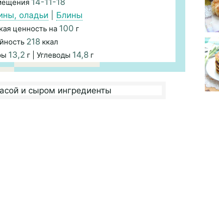
14-11-18
змещения
ины, оладьи
|
Блины
100
кая ценность на
г
218
йность
ккал
13,2
14,8
ры
г | Углеводы
г