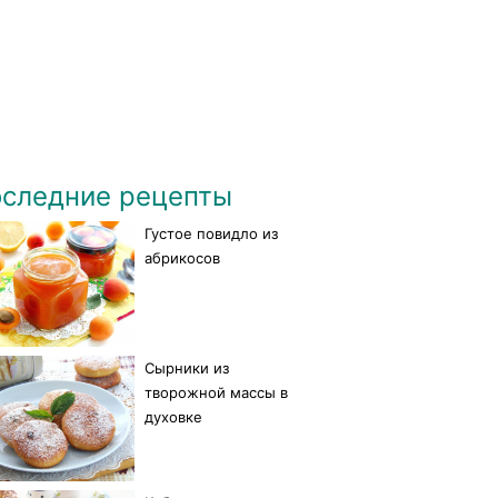
следние рецепты
Густое повидло из
абрикосов
Сырники из
творожной массы в
духовке