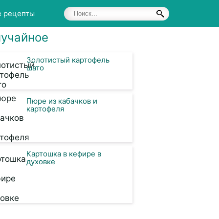
е рецепты
учайное
Золотистый картофель
шато
Пюре из кабачков и
картофеля
Картошка в кефире в
духовке