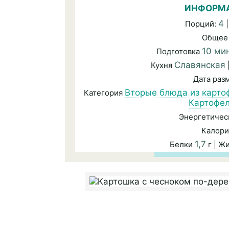
ИНФОРМА
4
Порций:
|
Общее
10 ми
Подготовка
Славянская
Кухня
Дата ра
Вторые блюда из карто
Категория
Картофел
Энергетичес
Калори
1,7
Белки
г | Ж