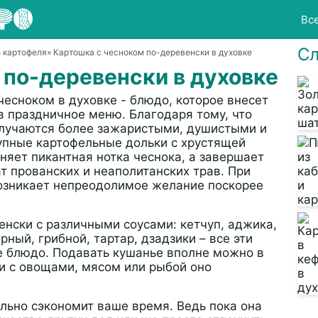
Вс
Сл
 картофеля
» Картошка с чесноком по-деревенски в духовке
 по-деревенски в духовке
чесноком в духовке - блюдо, которое внесет
 в праздничное меню. Благодаря тому, что
олучаются более зажаристыми, душистыми и
рупные картофельные дольки с хрустящей
няет пикантная нотка чеснока, а завершает
 прованских и неаполитанских трав. При
возникает непреодолимое желание поскорее
нски с различными соусами: кетчуп, аджика,
ный, грибной, тартар, дзадзики – все эти
е блюдо. Подавать кушанье вполне можно в
ии с овощами, мясом или рыбой оно
ельно сэкономит ваше время. Ведь пока она