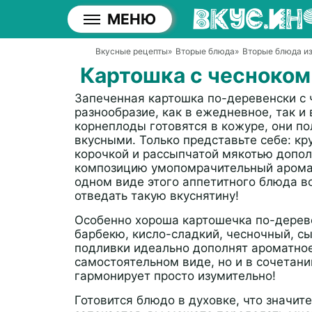
МЕНЮ
Вкусные рецепты
»
Вторые блюда
»
Вторые блюда из
Картошка с чесноком
Запеченная картошка по-деревенски с 
разнообразие, как в ежедневное, так и
корнеплоды готовятся в кожуре, они п
вкусными. Только представьте себе: к
корочкой и рассыпчатой мякотью допол
композицию умопомрачительный аромат
одном виде этого аппетитного блюда 
отведать такую вкуснятину!
Особенно хороша картошечка по-дереве
барбекю, кисло-сладкий, чесночный, сыр
подливки идеально дополнят ароматно
самостоятельном виде, но и в сочетан
гармонирует просто изумительно!
Готовится блюдо в духовке, что значит