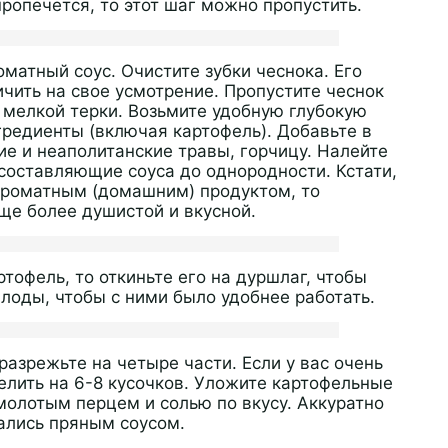
ропечется, то этот шаг можно пропустить.
оматный соус. Очистите зубки чеснока. Его
чить на свое усмотрение. Пропустите чеснок
 мелкой терки. Возьмите удобную глубокую
гредиенты (включая картофель). Добавьте в
ие и неаполитанские травы, горчицу. Налейте
составляющие соуса до однородности. Кстати,
ароматным (домашним) продуктом, то
ще более душистой и вкусной.
тофель, то откиньте его на дуршлаг, чтобы
лоды, чтобы с ними было удобнее работать.
азрежьте на четыре части. Если у вас очень
елить на 6-8 кусочков. Уложите картофельные
молотым перцем и солью по вкусу. Аккуратно
ались пряным соусом.