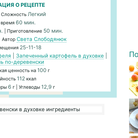
ЦИЯ О РЕЦЕПТЕ
Легкий
 Сложность
60 мин.
 время
н.
50 мин.
| Приготовление
Света Слободянюк
| Автор
25-11-18
змещения
По
феля
|
Запеченный картофель в духовке
|
ь по-деревенски
100
кая ценность на
г
112
йность
ккал
6
12,9
иры
г | Углеводы
г