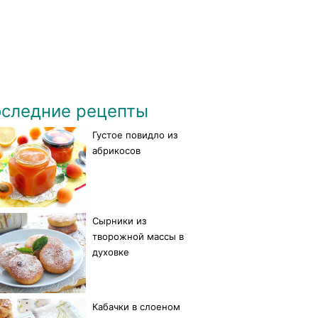
следние рецепты
Густое повидло из
абрикосов
Сырники из
творожной массы в
духовке
Кабачки в слоеном