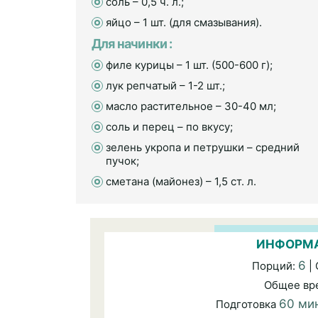
соль – 0,5 ч. л.;
яйцо – 1 шт. (для смазывания).
Для начинки :
филе курицы – 1 шт. (500-600 г);
лук репчатый – 1-2 шт.;
масло растительное – 30-40 мл;
соль и перец – по вкусу;
зелень укропа и петрушки – средний
пучок;
сметана (майонез) – 1,5 ст. л.
ИНФОРМА
6
Порций:
|
Общее вр
60 ми
Подготовка