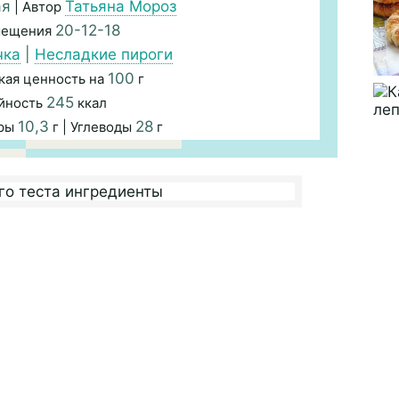
ая
Татьяна Мороз
| Автор
20-12-18
мещения
чка
|
Несладкие пироги
100
кая ценность на
г
245
йность
ккал
10,3
28
иры
г | Углеводы
г