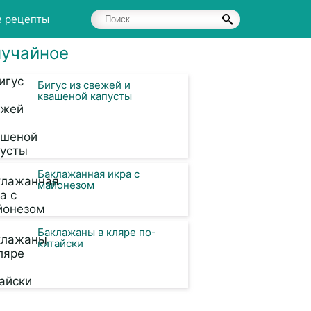
е рецепты
учайное
Бигус из свежей и
квашеной капусты
Баклажанная икра с
майонезом
Баклажаны в кляре по-
китайски