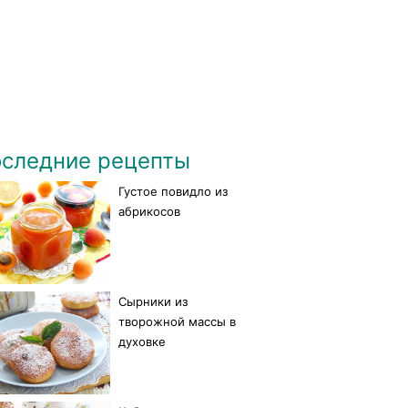
следние рецепты
Густое повидло из
абрикосов
Сырники из
творожной массы в
духовке