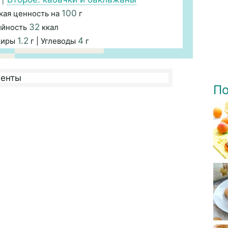
100
кая ценность на
г
32
ийность
ккал
1.2
4
Жиры
г | Углеводы
г
По