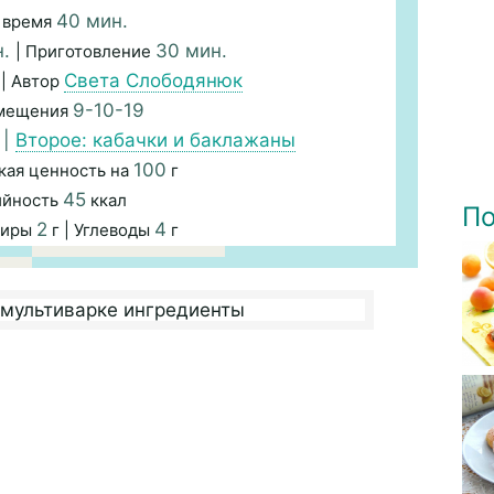
40 мин.
 время
н.
30 мин.
| Приготовление
Света Слободянюк
| Автор
9-10-19
змещения
|
Второе: кабачки и баклажаны
100
кая ценность на
г
45
ийность
ккал
По
2
4
Жиры
г | Углеводы
г