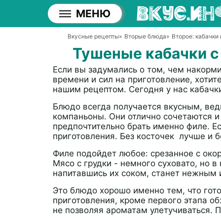
МЕНЮ
Вкусные рецепты
»
Вторые блюда
»
Второе: кабачки
Тушеные кабачки с
Если вы задумались о том, чем накорм
времени и сил на приготовление, хотит
нашим рецептом. Сегодня у нас кабачки
Блюдо всегда получается вкусным, вед
компаньоны. Они отлично сочетаются и 
предпочтительно брать именно филе. Ес
приготовления. Без косточек лучше и б
Филе подойдет любое: срезанное с окор
Мясо с грудки - немного суховато, но 
напитавшись их соком, станет нежным 
Это блюдо хорошо именно тем, что гото
приготовления, кроме первого этапа о
не позволяя ароматам улетучиваться. 