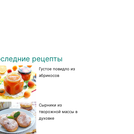
следние рецепты
Густое повидло из
абрикосов
Сырники из
творожной массы в
духовке