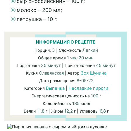
сыр «Российский» – 100 г;
молоко – 200 мл;
петрушка – 10 г.
ИНФОРМАЦИЯ О РЕЦЕПТЕ
3
Легкий
Порций:
| Сложность
1 час 20 мин.
Общее время
35 минут
45 минут
Подготовка
| Приготовление
Славянская
Зоя Шунина
Кухня
| Автор
8-05-22
Дата размещения
Выпечка
|
Несладкие пироги
Категория
100
Энергетическая ценность на
г
185
Калорийность
ккал
11,8
12,2
6,8
Белки
г | Жиры
г | Углеводы
г