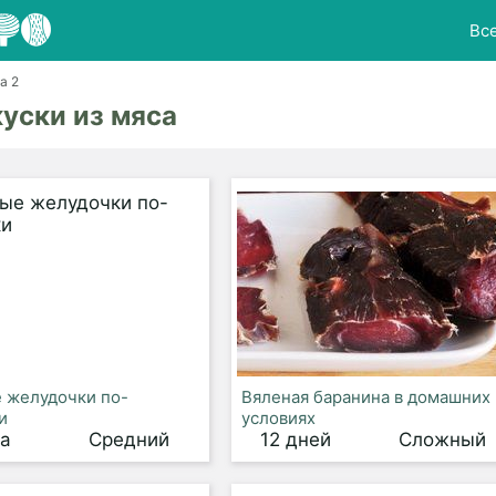
Вс
а 2
уски из мяса
 желудочки по-
Вяленая баранина в домашних
и
условиях
са
Средний
12 дней
Сложный