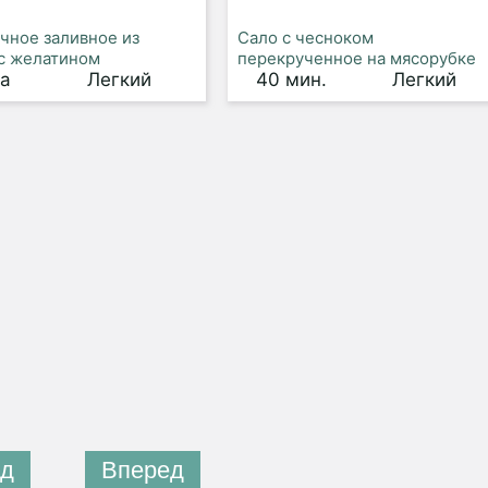
чное заливное из
Сало с чесноком
с желатином
перекрученное на мясорубке
са
Легкий
40 мин.
Легкий
д
Вперед