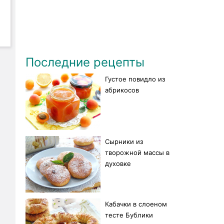
Последние рецепты
Густое повидло из
абрикосов
Сырники из
творожной массы в
духовке
Кабачки в слоеном
тесте Бублики