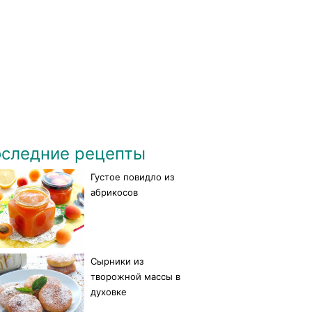
следние рецепты
Густое повидло из
абрикосов
Сырники из
творожной массы в
духовке