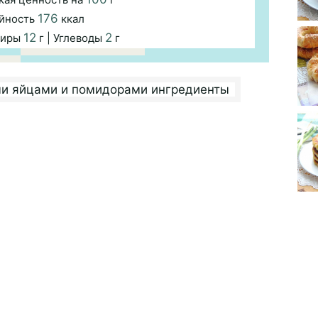
176
йность
ккал
12
2
Жиры
г | Углеводы
г