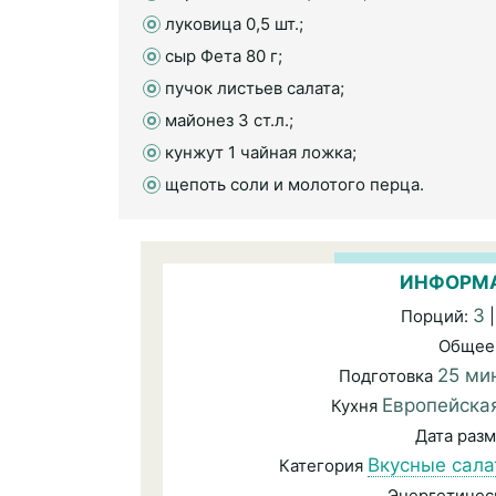
луковица 0,5 шт.;
сыр Фета 80 г;
пучок листьев салата;
майонез 3 ст.л.;
кунжут 1 чайная ложка;
щепоть соли и молотого перца.
ИНФОРМА
3
Порций:
|
Общее
25 ми
Подготовка
Европейска
Кухня
Дата раз
Вкусные сал
Категория
Энергетичес