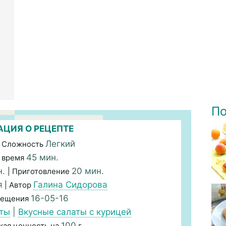
По
ЦИЯ О РЕЦЕПТЕ
Легкий
 Сложность
45 мин.
 время
н.
20 мин.
| Приготовление
я
Галина Сидорова
| Автор
16-05-16
мещения
аты
|
Вкусные салаты с курицей
100
кая ценность на
г