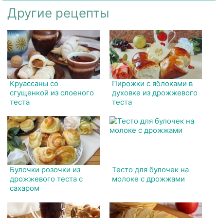
Другие рецепты
Круассаны со
Пирожки с яблоками в
сгущенкой из слоеного
духовке из дрожжевого
теста
теста
Булочки розочки из
Тесто для булочек на
дрожжевого теста с
молоке с дрожжами
сахаром