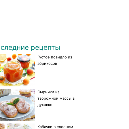
следние рецепты
Густое повидло из
абрикосов
Сырники из
творожной массы в
духовке
Кабачки в слоеном