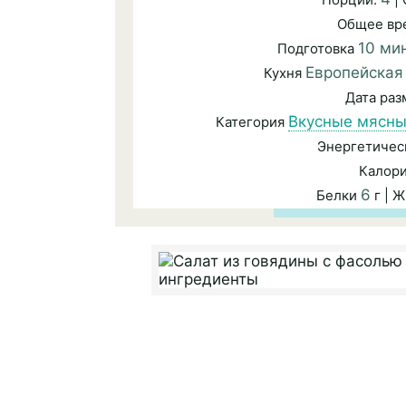
Общее вр
10 ми
Подготовка
Европейская
Кухня
Дата ра
Вкусные мясны
Категория
Энергетичес
Калор
6
Белки
г | 