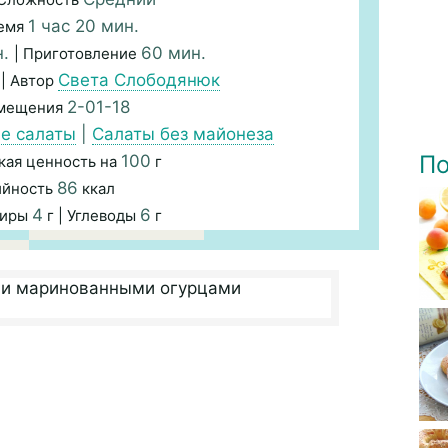
1 час 20 мин.
емя
н.
60 мин.
| Приготовление
Света Слободянюк
| Автор
2-01-18
змещения
е салаты
|
Салаты без майонеза
По
100
кая ценность на
г
86
ийность
ккал
4
6
Жиры
г | Углеводы
г