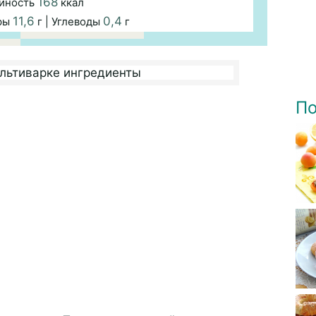
168
йность
ккал
11,6
0,4
иры
г | Углеводы
г
По