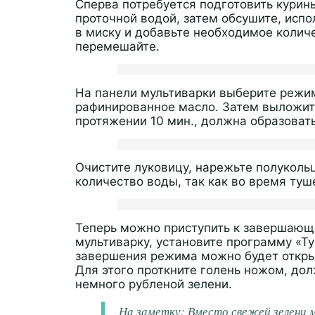
Сперва потребуется подготовить курин
проточной водой, затем обсушите, исп
в миску и добавьте необходимое колич
перемешайте.
На панели мультиварки выберите режим
рафинированное масло. Затем выложите
протяжении 10 мин., должна образоват
Очистите луковицу, нарежьте полуколь
количество воды, так как во время туш
Теперь можно приступить к завершающе
мультиварку, установите программу «Т
завершения режима можно будет открыв
Для этого проткните голень ножом, до
немного рубленой зелени.
На заметку:
Вместо свежей зелени 