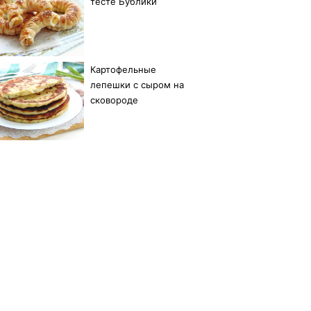
тесте Бублики
Картофельные
лепешки с сыром на
сковороде