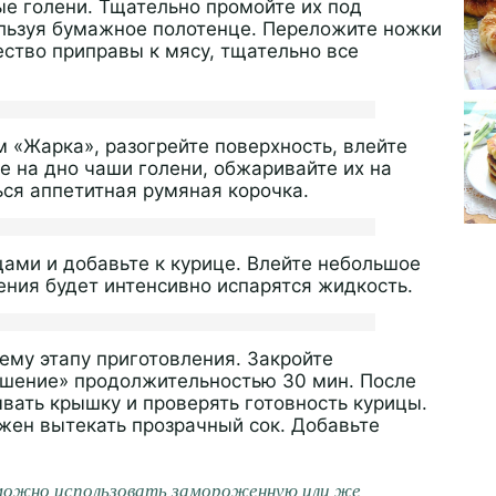
ые голени. Тщательно промойте их под
ользуя бумажное полотенце. Переложите ножки
ество приправы к мясу, тщательно все
 «Жарка», разогрейте поверхность, влейте
 на дно чаши голени, обжаривайте их на
ься аппетитная румяная корочка.
цами и добавьте к курице. Влейте небольшое
ения будет интенсивно испарятся жидкость.
му этапу приготовления. Закройте
ушение» продолжительностью 30 мин. После
ать крышку и проверять готовность курицы.
лжен вытекать прозрачный сок. Добавьте
можно использовать замороженную или же