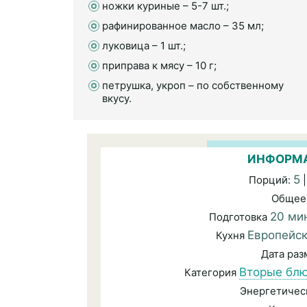
ножки куриные – 5-7 шт.;
рафинированное масло – 35 мл;
луковица – 1 шт.;
приправа к мясу – 10 г;
петрушка, укроп – по собственному
вкусу.
ИНФОРМА
5
Порций:
|
Общее
20 ми
Подготовка
Европейс
Кухня
Дата ра
Вторые бл
Категория
Энергетичес