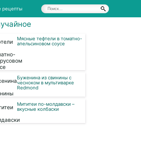
е рецепты
учайное
Мясные тефтели в томатно-
апельсиновом соусе
Буженина из свинины с
чесноком в мультиварке
Redmond
Мититеи по-молдавски –
вкусные колбаски