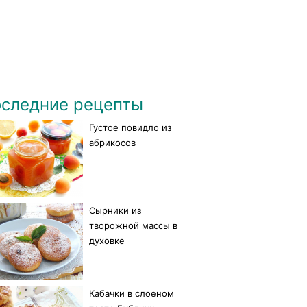
следние рецепты
Густое повидло из
абрикосов
Сырники из
творожной массы в
духовке
Кабачки в слоеном