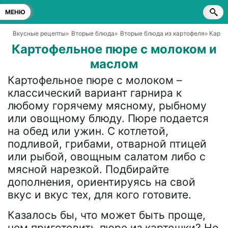
МЕНЮ
Вкусные рецепты
»
Вторые блюда
»
Вторые блюда из картофеля
» Карт
Картофельное пюре с молоком и
маслом
Картофельное пюре с молоком –
классический вариант гарнира к
любому горячему мясному, рыбному
или овощному блюду. Пюре подается
на обед или ужин. С котлетой,
подливой, грибами, отварной птицей
или рыбой, овощным салатом либо с
мясной нарезкой. Подбирайте
дополнения, ориентируясь на свой
вкус и вкус тех, для кого готовите.
Казалось бы, что может быть проще,
чем приготовить пюре из картошки? Но