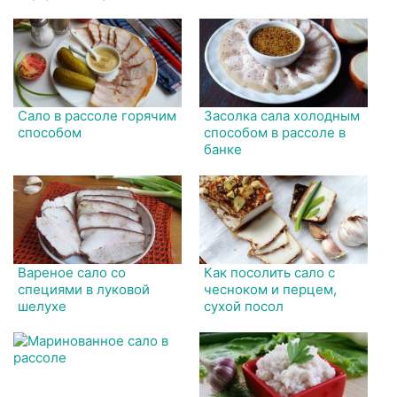
Сало в рассоле горячим
Засолка сала холодным
способом
способом в рассоле в
банке
Вареное сало со
Как посолить сало с
специями в луковой
чесноком и перцем,
шелухе
сухой посол