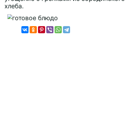
хлеба.