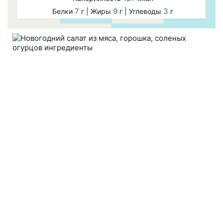
7
9
3
Белки
г | Жиры
г | Углеводы
г