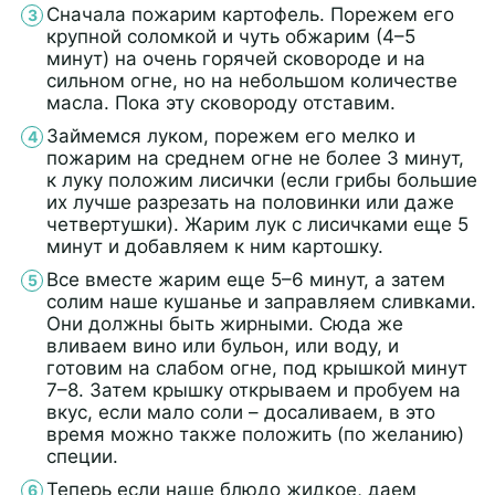
Сначала пожарим картофель. Порежем его
крупной соломкой и чуть обжарим (4–5
минут) на очень горячей сковороде и на
сильном огне, но на небольшом количестве
масла. Пока эту сковороду отставим.
Займемся луком, порежем его мелко и
пожарим на среднем огне не более 3 минут,
к луку положим лисички (если грибы большие
их лучше разрезать на половинки или даже
четвертушки). Жарим лук с лисичками еще 5
минут и добавляем к ним картошку.
Все вместе жарим еще 5–6 минут, а затем
солим наше кушанье и заправляем сливками.
Они должны быть жирными. Сюда же
вливаем вино или бульон, или воду, и
готовим на слабом огне, под крышкой минут
7–8. Затем крышку открываем и пробуем на
вкус, если мало соли – досаливаем, в это
время можно также положить (по желанию)
специи.
Теперь если наше блюдо жидкое, даем