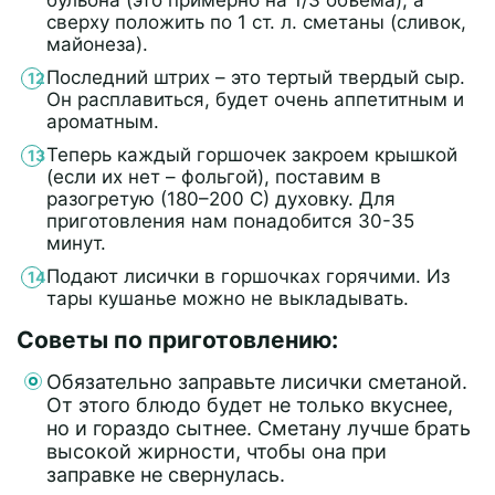
бульона (это примерно на 1/3 объема), а
сверху положить по 1 ст. л. сметаны (сливок,
майонеза).
Последний штрих – это тертый твердый сыр.
Он расплавиться, будет очень аппетитным и
ароматным.
Теперь каждый горшочек закроем крышкой
(если их нет – фольгой), поставим в
разогретую (180–200 С) духовку. Для
приготовления нам понадобится 30-35
минут.
Подают лисички в горшочках горячими. Из
тары кушанье можно не выкладывать.
Советы по приготовлению:
Обязательно заправьте лисички сметаной.
От этого блюдо будет не только вкуснее,
но и гораздо сытнее. Сметану лучше брать
высокой жирности, чтобы она при
заправке не свернулась.